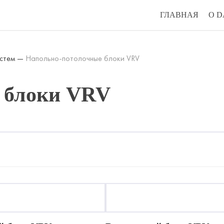
ГЛАВНАЯ
О D
истем
—
Напольно-потолочные блоки VRV
 блоки VRV