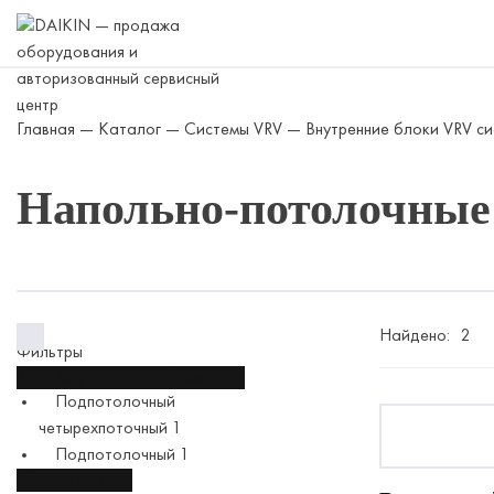
Skip
to
content
Главная
—
Каталог
—
Системы VRV
—
Внутренние блоки VRV с
Напольно-потолочные
Найдено:
2
Фильтры
Тип внутреннего блока
Подпотолочный
четырехпоточный
1
Подпотолочный
1
Хладагент