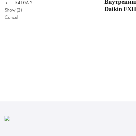
Внутренни
R410A
2
Daikin FX
Show
(
2
)
Cancel