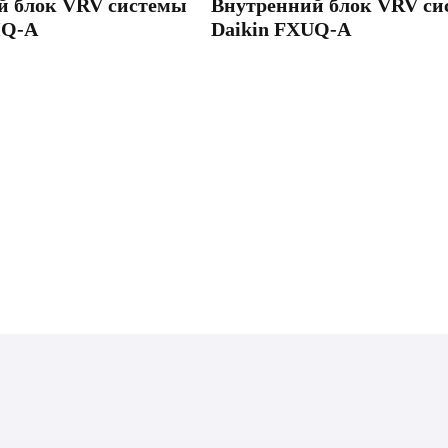
й блок VRV системы
Внутренний блок VRV си
HQ-A
Daikin FXUQ-A