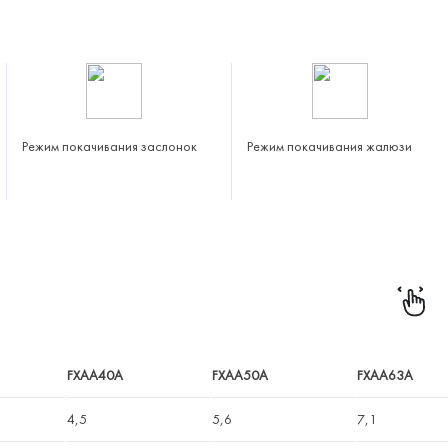
Режим покачивания заслонок
Режим покачивания жалюзи
FXAA40A
FXAA50A
FXAA63A
4,5
5,6
7,1