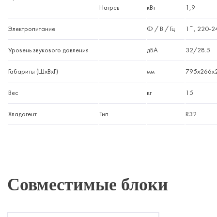
Нагрев
кВт
1,9
Электропитание
Ф / В / Гц
1~, 220-24
Уровень звукового давления
дБА
32/28.5
Габариты (ШхВхГ)
мм
795x266x
Вес
кг
15
Хладагент
Тип
R32
Совместимые блоки