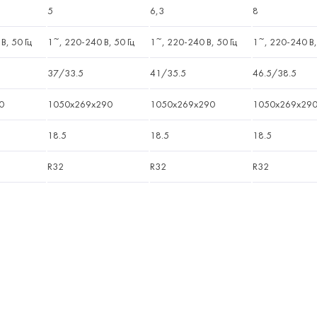
5
6,3
8
В, 50 Гц
1~, 220-240 В, 50 Гц
1~, 220-240 В, 50 Гц
1~, 220-240 В,
37/33.5
41/35.5
46.5/38.5
0
1050x269x290
1050x269x290
1050x269x29
18.5
18.5
18.5
R32
R32
R32