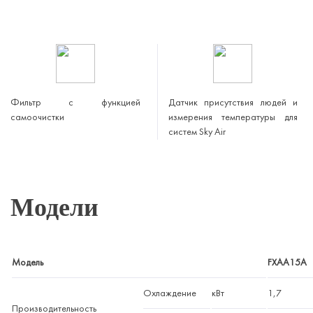
Фильтр с функцией
Датчик присутствия людей и
самоочистки
измерения температуры для
систем Sky Air
Модели
Модель
FXAA15A
Охлаждение
кВт
1,7
Производительность