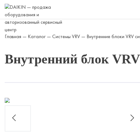
Skip
to
content
Главная
—
Каталог
—
Системы VRV
—
Внутренние блоки VRV с
Внутренний блок VRV