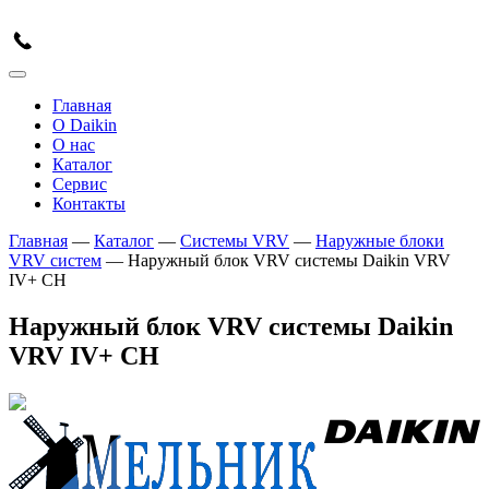
Skip
to
content
Главная
О Daikin
О нас
Каталог
Сервис
Контакты
Главная
—
Каталог
—
Системы VRV
—
Наружные блоки
VRV систем
—
Наружный блок VRV системы Daikin VRV
IV+ CH
Наружный блок VRV системы Daikin
VRV IV+ CH