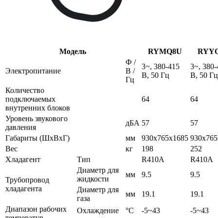
Модель
RYMQ8U
RYY
Ф /
3~, 380-415
3~, 380-
Электропитание
В /
В, 50 Гц
В, 50 Гц
Гц
Количество
подключаемых
64
64
внутренних блоков
Уровень звукового
дБА
57
57
давления
Габариты (ШхВхГ)
мм
930x765x1685
930x765
Вес
кг
198
252
Хладагент
Тип
R410A
R410A
Диаметр для
мм
9.5
9.5
жидкости
Трубопровод
хладагента
Диаметр для
мм
19.1
19.1
газа
Диапазон рабочих
Охлаждение
°C
-5~43
-5~43
температур